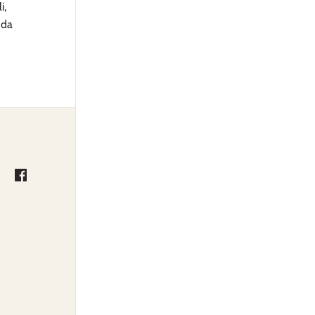
i,
 da