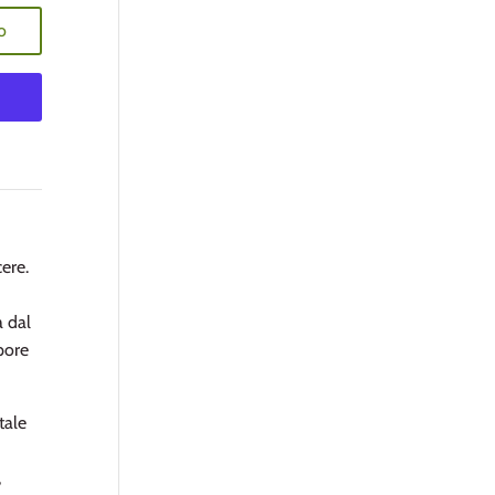
o
ere.
a dal
apore
tale
,