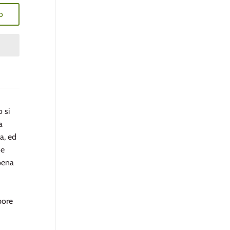
o
o si
a
na, ed
ne
pena
apore